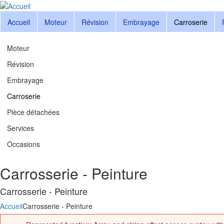
Accueil
Moteur
Révision
Embrayage
Carroserie
Moteur
Révision
Embrayage
Carroserie
Pièce détachées
Services
Occasions
Carrosserie - Peinture
Carrosserie - Peinture
Accueil
Carrosserie - Peinture
Vous êtes ici