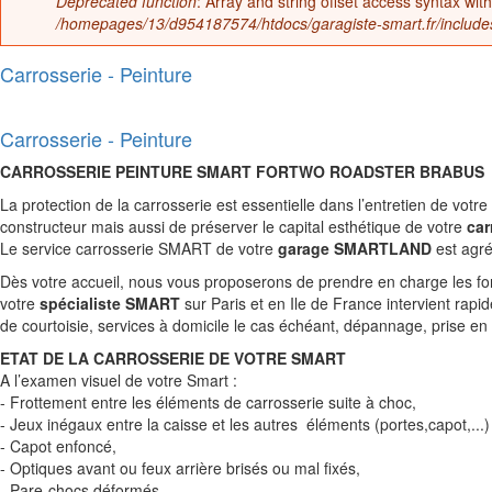
Deprecated function
: Array and string offset access syntax wit
Message d'erreur
/homepages/13/d954187574/htdocs/garagiste-smart.fr/includes/
Carrosserie - Peinture
Carrosserie - Peinture
CARROSSERIE PEINTURE SMART FORTWO ROADSTER BRABUS
La protection de la carrosserie est essentielle dans l’entretien de votr
constructeur mais aussi de préserver le capital esthétique de votre
car
Le service carrosserie SMART de votre
garage SMARTLAND
est agré
Dès votre accueil, nous vous proposerons de prendre en charge les form
votre
spécialiste SMART
sur Paris et en Ile de France intervient rapid
de courtoisie, services à domicile le cas échéant, dépannage, prise en
ETAT DE LA CARROSSERIE DE VOTRE SMART
A l’examen visuel de votre Smart :
- Frottement entre les éléments de carrosserie suite à choc,
- Jeux inégaux entre la caisse et les autres éléments (portes,capot,...)
- Capot enfoncé,
- Optiques avant ou feux arrière brisés ou mal fixés,
- Pare-chocs déformés,